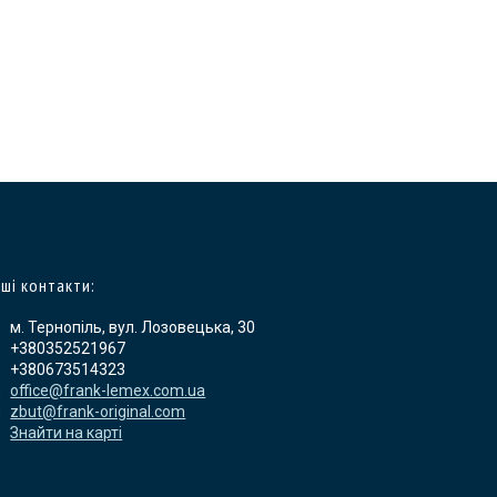
ші контакти:
м. Тернопіль, вул. Лозовецька, 30
+380352521967
+380673514323
office@frank-lemex.com.ua
zbut@frank-original.com
Знайти на карті