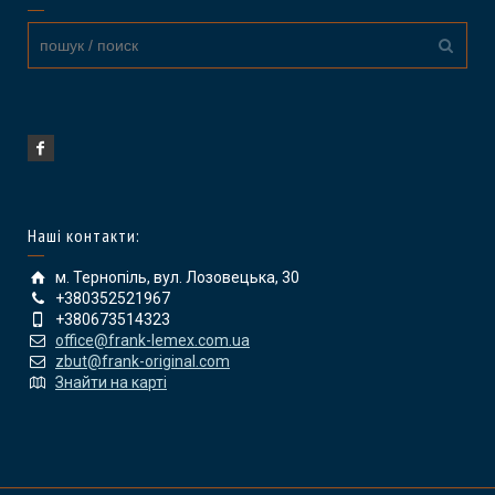
Наші контакти:
м. Тернопіль, вул. Лозовецька, 30
+380352521967
+380673514323
office@frank-lemex.com.ua
zbut@frank-original.com
Знайти на карті