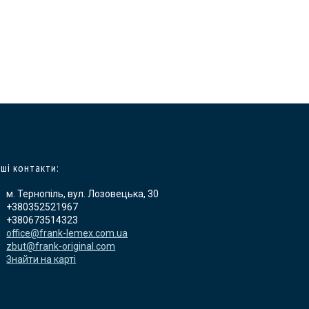
ші контакти:
м. Тернопіль, вул. Лозовецька, 30
+380352521967
+380673514323
office@frank-lemex.com.ua
zbut@frank-original.com
Знайти на карті