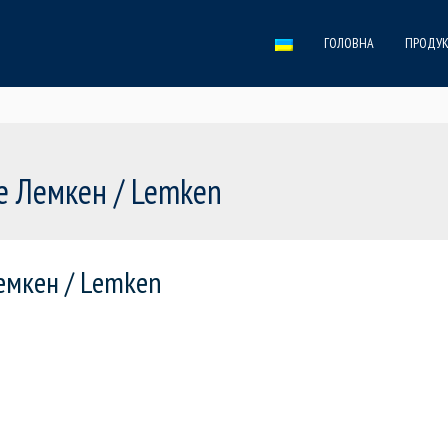
ГОЛОВНА
ПРОДУК
е Лемкен / Lemken
емкен / Lemken