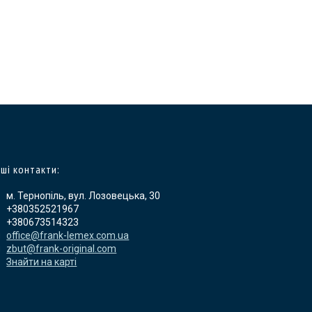
ші контакти:
м. Тернопіль, вул. Лозовецька, 30
+380352521967
+380673514323
office@frank-lemex.com.ua
zbut@frank-original.com
Знайти на карті