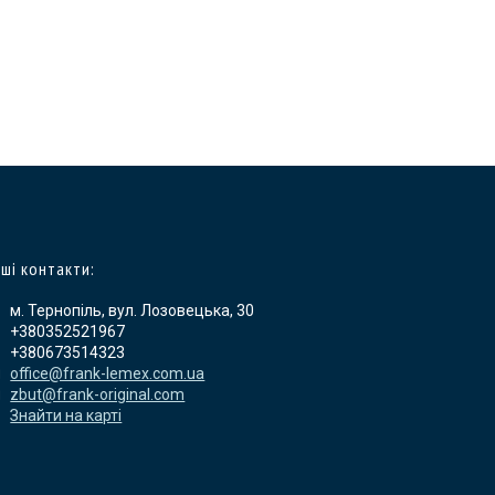
ші контакти:
м. Тернопіль, вул. Лозовецька, 30
+380352521967
+380673514323
office@frank-lemex.com.ua
zbut@frank-original.com
Знайти на карті