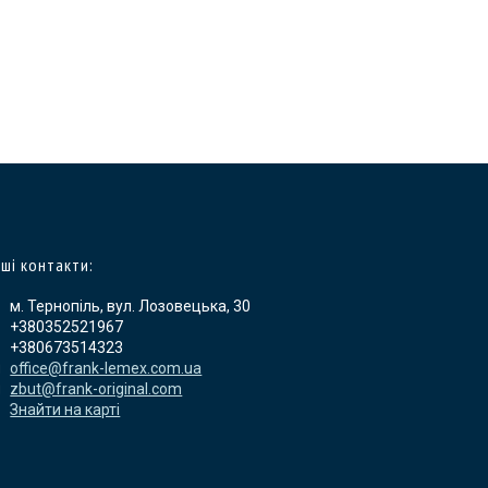
ші контакти:
м. Тернопіль, вул. Лозовецька, 30
+380352521967
+380673514323
office@frank-lemex.com.ua
zbut@frank-original.com
Знайти на карті