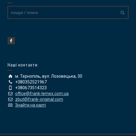
Наші контакти:
м. Тернопіль, вул. Лозовецька, 30
+380352521967
+380673514323
office@frank-lemex.com.ua
zbut@frank-original.com
Знайти на карті