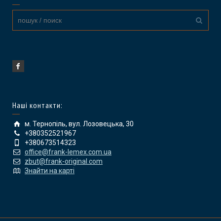
Наші контакти:
м. Тернопіль, вул. Лозовецька, 30
+380352521967
+380673514323
office@frank-lemex.com.ua
zbut@frank-original.com
Знайти на карті