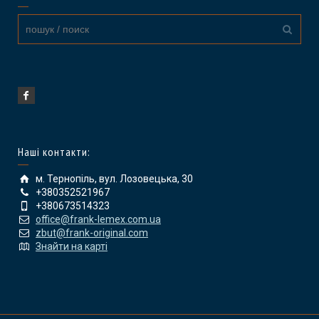
Наші контакти:
м. Тернопіль, вул. Лозовецька, 30
+380352521967
+380673514323
office@frank-lemex.com.ua
zbut@frank-original.com
Знайти на карті