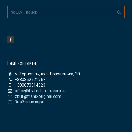
Наші контакти:
м. Тернопіль, вул. Лозовецька, 30
+380352521967
+380673514323
office@frank-lemex.com.ua
zbut@frank-original.com
Знайти на карті