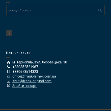
Наші контакти:
м. Тернопіль, вул. Лозовецька, 30
+380352521967
+380673514323
office@frank-lemex.com.ua
zbut@frank-original.com
Знайти на карті