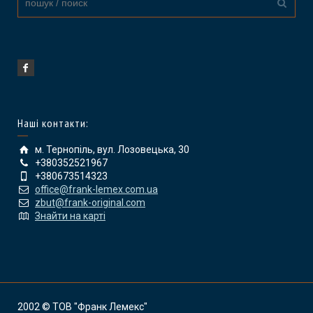
Наші контакти:
м. Тернопіль, вул. Лозовецька, 30
+380352521967
+380673514323
office@frank-lemex.com.ua
zbut@frank-original.com
Знайти на карті
2002 © ТОВ "Франк Лемекс"