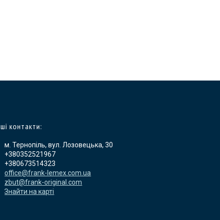
ші контакти:
м. Тернопіль, вул. Лозовецька, 30
+380352521967
+380673514323
office@frank-lemex.com.ua
zbut@frank-original.com
Знайти на карті