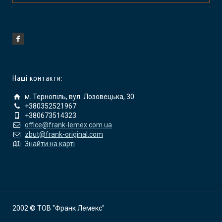
Наші контакти:
м. Тернопіль, вул. Лозовецька, 30
+380352521967
+380673514323
office@frank-lemex.com.ua
zbut@frank-original.com
Знайти на карті
2002 © ТОВ "Франк Лемекс"