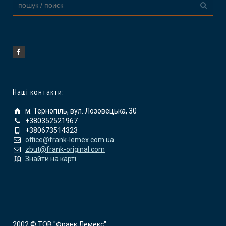
Наші контакти:
м. Тернопіль, вул. Лозовецька, 30
+380352521967
+380673514323
office@frank-lemex.com.ua
zbut@frank-original.com
Знайти на карті
2002 © ТОВ "Франк Лемекс"