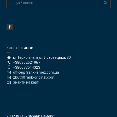
Наші контакти:
м. Тернопіль, вул. Лозовецька, 30
+380352521967
+380673514323
office@frank-lemex.com.ua
zbut@frank-original.com
Знайти на карті
2002 © ТОВ "Франк Лемекс"