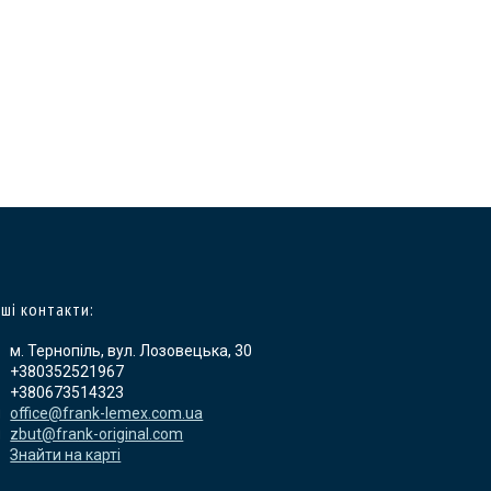
ші контакти:
м. Тернопіль, вул. Лозовецька, 30
+380352521967
+380673514323
office@frank-lemex.com.ua
zbut@frank-original.com
Знайти на карті