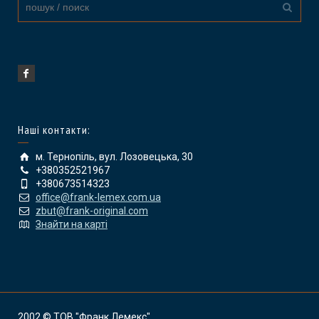
Наші контакти:
м. Тернопіль, вул. Лозовецька, 30
+380352521967
+380673514323
office@frank-lemex.com.ua
zbut@frank-original.com
Знайти на карті
2002 © ТОВ "Франк Лемекс"