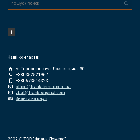
Наші контакти:
м. Тернопіль, вул. Лозовецька, 30
+380352521967
+380673514323
office@frank-lemex.com.ua
zbut@frank-original.com
Знайти на карті
2002 © ТОВ "Франк Лемекс"