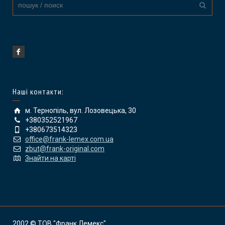
Наші контакти:
м. Тернопіль, вул. Лозовецька, 30
+380352521967
+380673514323
office@frank-lemex.com.ua
zbut@frank-original.com
Знайти на карті
2002 © ТОВ "Франк Лемекс"