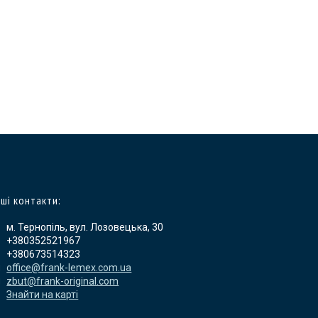
ші контакти:
м. Тернопіль, вул. Лозовецька, 30
+380352521967
+380673514323
office@frank-lemex.com.ua
zbut@frank-original.com
Знайти на карті