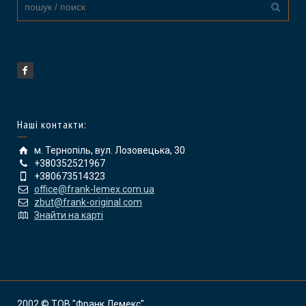
Наші контакти:
м. Тернопіль, вул. Лозовецька, 30
+380352521967
+380673514323
office@frank-lemex.com.ua
zbut@frank-original.com
Знайти на карті
2002 © ТОВ "Франк Лемекс"