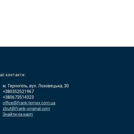
ші контакти:
м. Тернопіль, вул. Лозовецька, 30
+380352521967
+380673514323
office@frank-lemex.com.ua
zbut@frank-original.com
Знайти на карті