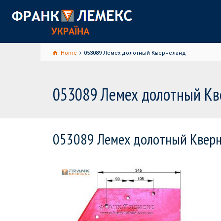
Home
053089 Лемех долотный Квернеланд
053089 Лемех долотный Кв
053089 Лемех долотный Квер