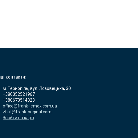
ші контакти:
м. Тернопіль, вул. Лозовецька, 30
+380352521967
+380673514323
office@frank-lemex.com.ua
zbut@frank-original.com
Знайти на карті