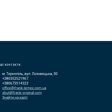
ші контакти:
м. Тернопіль, вул. Лозовецька, 30
+380352521967
+380673514323
office@frank-lemex.com.ua
zbut@frank-original.com
Знайти на карті