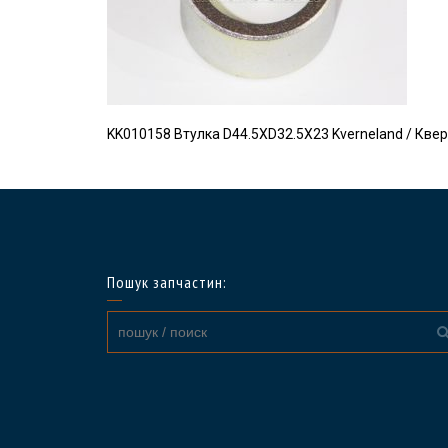
KK010158 Втулка D44.5XD32.5X23 Kverneland / Кве
Пошук запчастин: