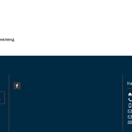
рнеленд
На