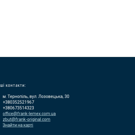
ші контакти:
м. Тернопіль, вул. Лозовецька, 30
+380352521967
+380673514323
office@frank-lemex.com.ua
zbut@frank-original.com
Знайти на карті