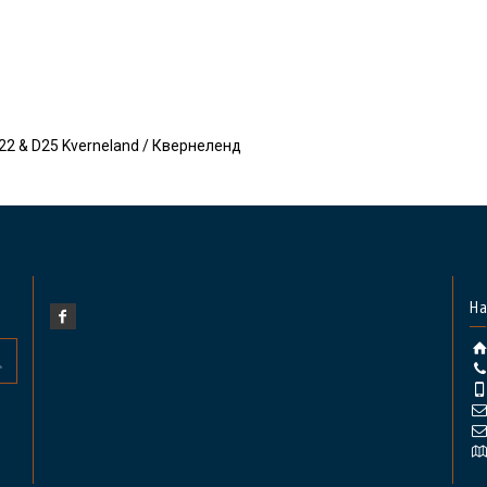
2 & D25 Kverneland / Квернеленд
На