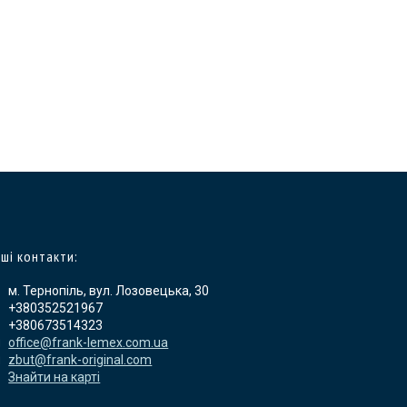
ші контакти:
м. Тернопіль, вул. Лозовецька, 30
+380352521967
+380673514323
office@frank-lemex.com.ua
zbut@frank-original.com
Знайти на карті