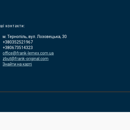
ші контакти:
м. Тернопіль, вул. Лозовецька, 30
+380352521967
+380673514323
office@frank-lemex.com.ua
zbut@frank-original.com
Знайти на карті