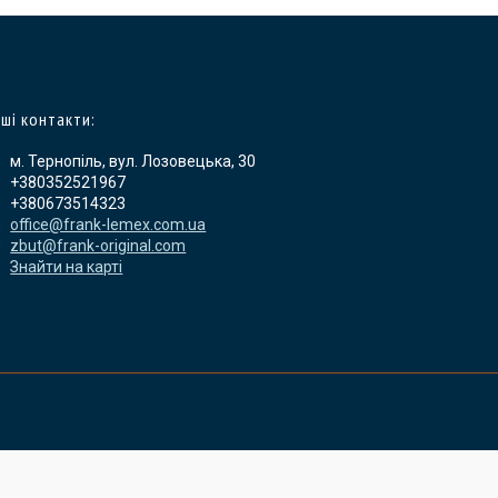
ші контакти:
м. Тернопіль, вул. Лозовецька, 30
+380352521967
+380673514323
office@frank-lemex.com.ua
zbut@frank-original.com
Знайти на карті