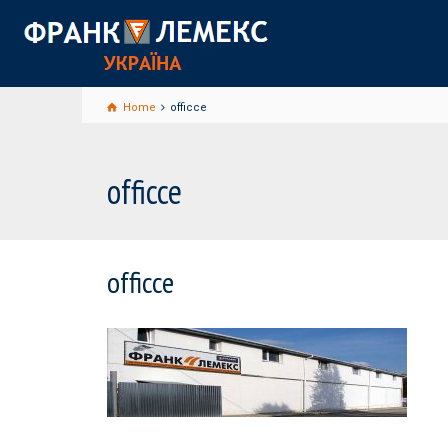
Home
officce
officce
officce