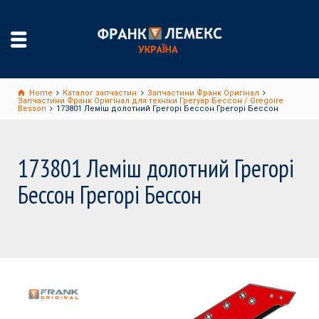
Home
Каталог запчастин
Запчастини Франк Оригінал
Запчастини Франк Оригінал для техніки Грегуар Бессон / Gregoire
Besson
173801 Леміш долотний Грегорі Бессон Грегорі Бессон
173801 Леміш долотний Грегорі
Бессон Грегорі Бессон