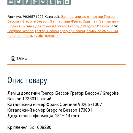
Артикул:
9026571007
Категорії:
Запчастини до сг техніки Грегорі
Бессон / Gregoire Besson
,
Запчастини Франк Оригінал
,
Запчастини
Франк Оригінал для техніки Грегуар Бессон / Gregoire Besson
Теґи:
Gregoire Besson
,
Грегорі Бессон
,
Грегуар Бессон
,
лемех со сменным
наконечником
,
леміш долотний
Опис
Опис товару
Леміш долотний Грегорі Бессон Грегорі Бессон / Gregoire
Besson 173801 L-лівий
Каталожний номер Франк Оригінал 9026571007
Каталожний номер Gregoire Besson 173801
Додаткова інформація: 18″ – 14 mm
Кріплення: 5x 1608280