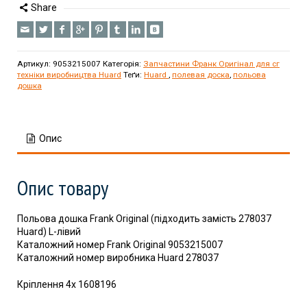
Share
Артикул:
9053215007
Категорія:
Запчастини Франк Оригінал для сг
техніки виробництва Huard
Теґи:
Huard
,
полевая доска
,
польова
дошка
Опис
Опис товару
Польова дошка Frank Original (підходить замість 278037
Huard) L-лівий
Каталожний номер Frank Original 9053215007
Каталожний номер виробника Huard 278037
Кріплення 4x 1608196