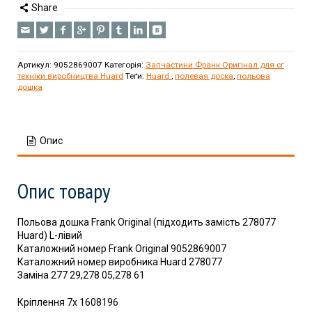
Share
Артикул:
9052869007
Категорія:
Запчастини Франк Оригінал для сг
техніки виробництва Huard
Теґи:
Huard
,
полевая доска
,
польова
дошка
Опис
Опис товару
Польова дошка Frank Original (підходить замість 278077
Huard) L-лівий
Каталожний номер Frank Original 9052869007
Каталожний номер виробника Huard 278077
Заміна 277 29,278 05,278 61
Кріплення 7x 1608196