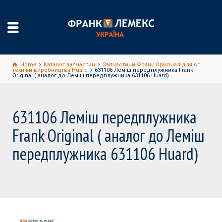
Home
Каталог запчастин
Запчастини Франк Оригінал для сг
техніки виробництва Huard
631106 Леміш передплужника Frank
Original ( аналог до Леміш передплужника 631106 Huard)
631106 Леміш передплужника
Frank Original ( аналог до Леміш
передплужника 631106 Huard)