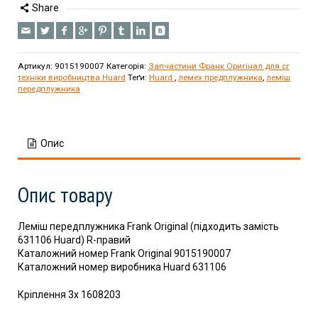
Share
Артикул:
9015190007
Категорія:
Запчастини Франк Оригінал для сг
техніки виробництва Huard
Теґи:
Huard
,
лемех предплужника
,
леміш
передплужника
Опис
Опис товару
Леміш передплужника Frank Original (підходить замість
631106 Huard) R-правий
Каталожний номер Frank Original 9015190007
Каталожний номер виробника Huard 631106
Кріплення 3x 1608203