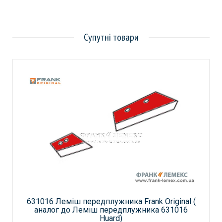
Супутні товари
631016 Леміш передплужника Frank Original (
аналог до Леміш передплужника 631016
Huard)