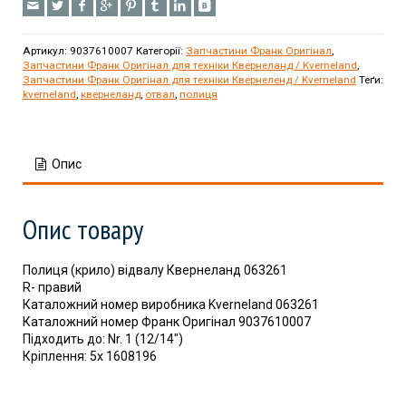
Артикул:
9037610007
Категорії:
Запчастини Франк Оригінал
,
Запчастини Франк Оригінал для техніки Квернеланд / Kverneland
,
Запчастини Франк Оригінал для техніки Квернеленд / Kverneland
Теґи:
kverneland
,
квернеланд
,
отвал
,
полиця
Опис
Опис товару
Полиця (крило) відвалу Квернеланд 063261
R- правий
Каталожний номер виробника Kverneland 063261
Каталожний номер Франк Оригінал 9037610007
Підходить до: Nr. 1 (12/14″)
Кріплення: 5x 1608196