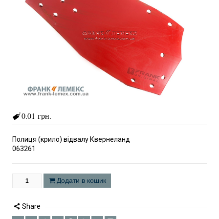
0.01 грн.
Полиця (крило) відвалу Квернеланд
063261
Додати в кошик
Share