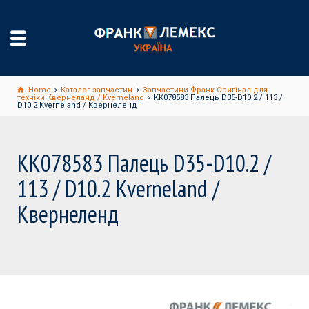
Home
Каталог запчастин
Запчастини Франк Оригінал для
техніки Квернеланд / Kverneland
KK078583 Палець D35-D10.2 / 113 /
D10.2 Kverneland / Квернеленд
KK078583 Палець D35-D10.2 /
113 / D10.2 Kverneland /
Квернеленд