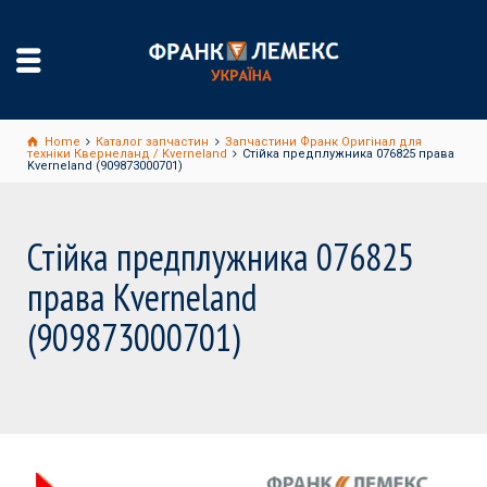
Home
Каталог запчастин
Запчастини Франк Оригінал для
техніки Квернеланд / Kverneland
Стійка предплужника 076825 права
Kverneland (909873000701)
Стійка предплужника 076825
права Kverneland
(909873000701)