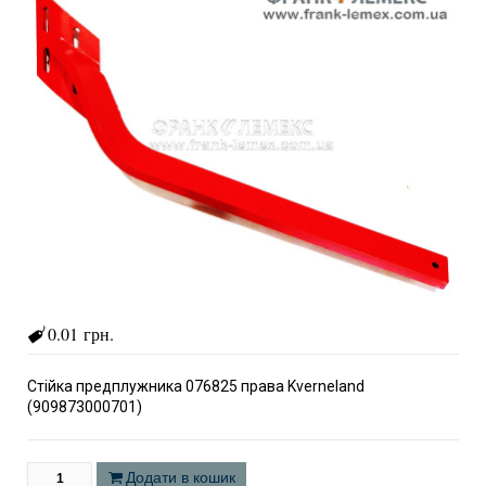
0.01 грн.
Стійка предплужника 076825 права Kverneland
(909873000701)
Додати в кошик