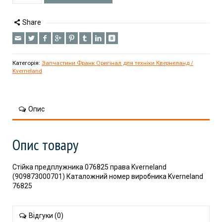
Share
Категорія:
Запчастини Франк Оригінал для техніки Квернеланд /
Kverneland
Опис
Опис товару
Стійка предплужника 076825 права Kverneland
(909873000701) Каталожний номер виробника Kverneland
76825
Відгуки (0)