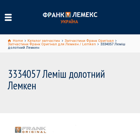
Home
Каталог запчастин
Запчастини Франк Оригінал
Запчастини Франк Оригінал для Лемкен / Lemken
3334057 Леміш
долотний Лемкен
3334057 Леміш долотний
Лемкен