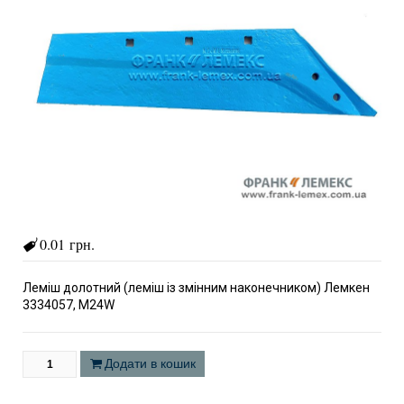
0.01 грн.
Леміш долотний (леміш із змінним наконечником) Лемкен
3334057, M24W
Додати в кошик