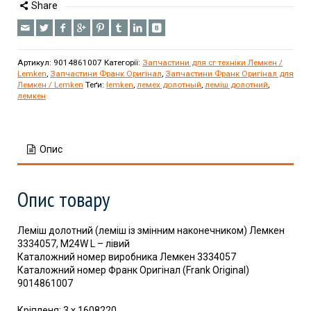
Share
Артикул:
9014861007
Категорії:
Запчастини для сг техніки Лемкен /
Lemken
,
Запчастини Франк Оригінал
,
Запчастини Франк Оригінал для
Лемкен / Lemken
Теґи:
lemken
,
лемех долотный
,
леміш долотний
,
лемкен
Опис
Опис товару
Леміш долотний (леміш із змінним наконечником) Лемкен
3334057, M24W L – лівий
Каталожний номер виробника Лемкен 3334057
Каталожний номер Франк Оригінал (Frank Original)
9014861007
Кріпленя: 3 x 1608220