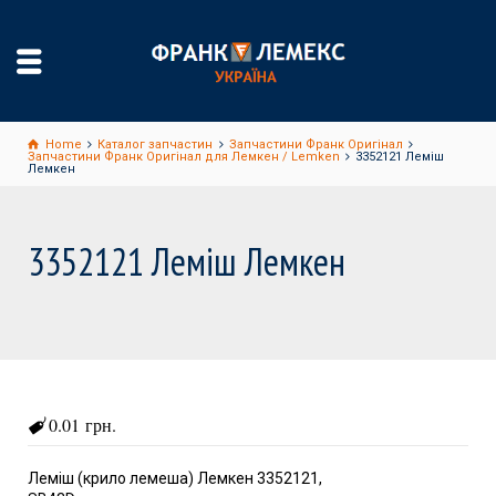
Home
Каталог запчастин
Запчастини Франк Оригінал
Запчастини Франк Оригінал для Лемкен / Lemken
3352121 Леміш
Лемкен
3352121 Леміш Лемкен
0.01 грн.
Леміш (крило лемеша) Лемкен 3352121,