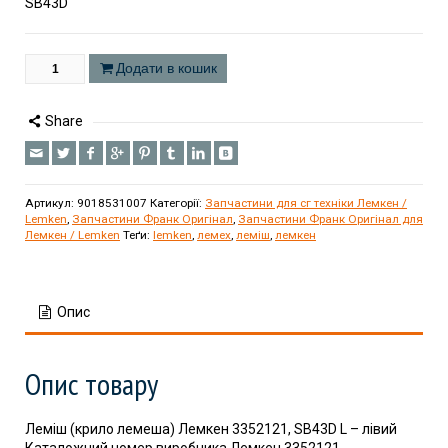
SB43D
Додати в кошик
Share
Артикул:
9018531007
Категорії:
Запчастини для сг техніки Лемкен /
Lemken
,
Запчастини Франк Оригінал
,
Запчастини Франк Оригінал для
Лемкен / Lemken
Теґи:
lemken
,
лемех
,
леміш
,
лемкен
Опис
Опис товару
Леміш (крило лемеша) Лемкен 3352121, SB43D L – лівий