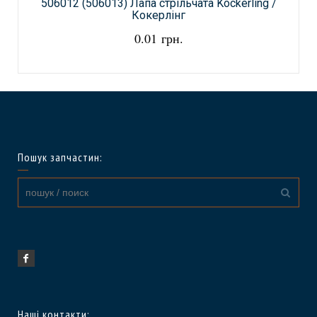
506012 (506013) Лапа стрільчата Kockerling /
Кокерлінг
0.01 грн.
Пошук запчастин:
Наші контакти: