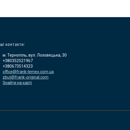
ші контакти:
м. Тернопіль, вул. Лозовецька, 30
+380352521967
+380673514323
office@frank-lemex.com.ua
zbut@frank-original.com
Знайти на карті