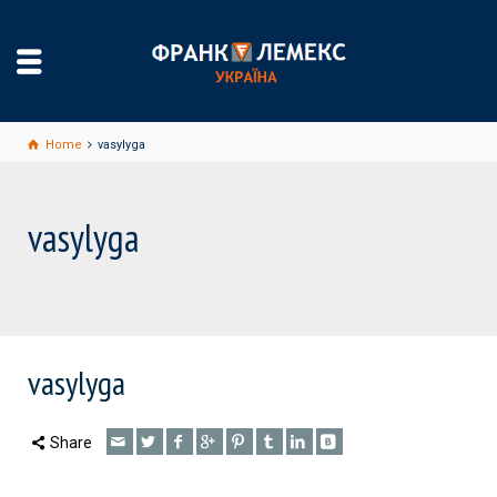
Home
vasylyga
vasylyga
vasylyga
Share