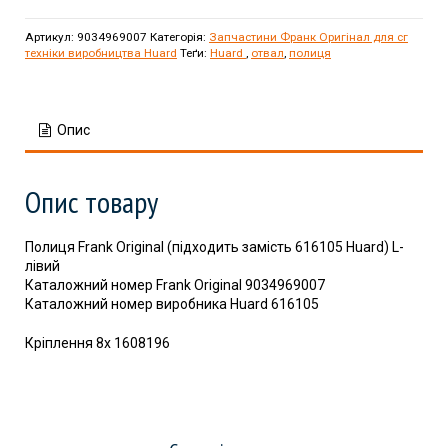
Артикул:
9034969007
Категорія:
Запчастини Франк Оригінал для сг
техніки виробництва Huard
Теґи:
Huard
,
отвал
,
полиця
Опис
Опис товару
Полиця Frank Original (підходить замість 616105 Huard) L-
лівий
Каталожний номер Frank Original 9034969007
Каталожний номер виробника Huard 616105
Кріплення 8x 1608196