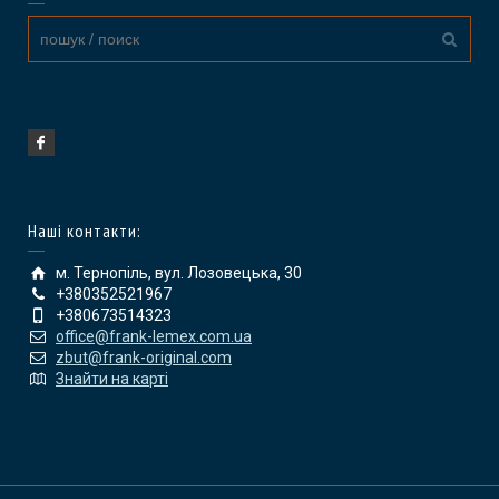
Наші контакти:
м. Тернопіль, вул. Лозовецька, 30
+380352521967
+380673514323
office@frank-lemex.com.ua
zbut@frank-original.com
Знайти на карті