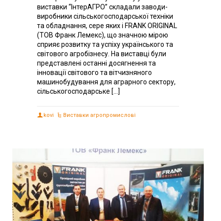
виставки “ІнтерАГРО” складали заводи-
виробники сільськогосподарської техніки
та обладнання, сере яких і FRANK ORIGINAL
(ТОВ Франк Лемекс), що значною мірою
сприяє розвитку та успіху українського та
світового агробізнесу. На виставці були
представлені останні досягнення та
інновації світового та вітчизняного
машинобудування для аграрного сектору,
сільськогосподарське […]
kovi
Виставки агропромислові