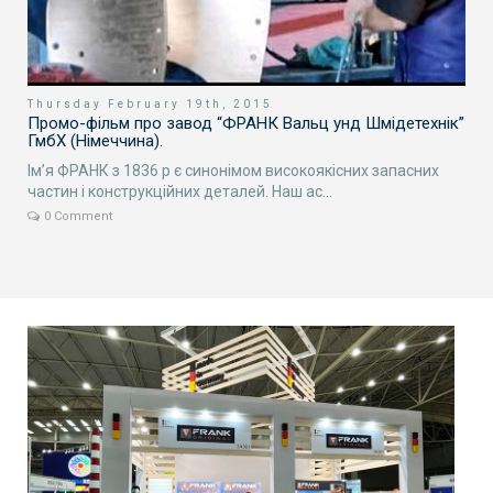
T
«
а
З
Thursday February 19th, 2015
Н
Промо-фільм про завод “ФРАНК Вальц унд Шмідетехнік”
п
ГмбХ (Німеччина).
Ім’я ФРАНК з 1836 р є синонімом високоякісних запасних
частин і конструкційних деталей. Наш ас...
0 Comment