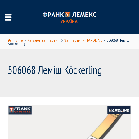
Home
Каталог запчастин
Запчастини HARDLINE
506068 Леміш
Köckerling
506068 Леміш Köckerling