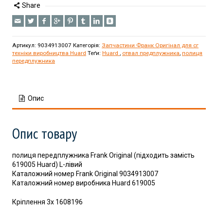
Share
Артикул:
9034913007
Категорія:
Запчастини Франк Оригінал для сг
техніки виробництва Huard
Теґи:
Huard
,
отвал предплужника
,
полиця
передплужника
Опис
Опис товару
полиця передплужника Frank Original (підходить замість
619005 Huard) L-лівий
Каталожний номер Frank Original 9034913007
Каталожний номер виробника Huard 619005
Кріплення 3x 1608196