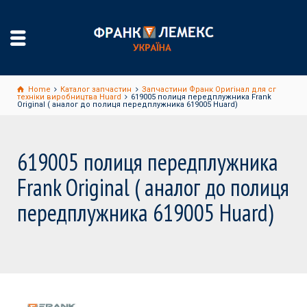
Home
Каталог запчастин
Запчастини Франк Оригінал для сг
техніки виробництва Huard
619005 полиця передплужника Frank
Original ( аналог до полиця передплужника 619005 Huard)
619005 полиця передплужника
Frank Original ( аналог до полиця
передплужника 619005 Huard)