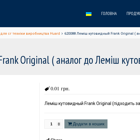
ГОЛОВНА
ПРОДУК
для сг техніки виробництва Huard
620088 Леміш кутовидный Frank Original ( 
ank Original ( аналог до Леміш кут
0.01 грн.
Леміш кутовидный Frank Original (підходить з
Додати в кошик