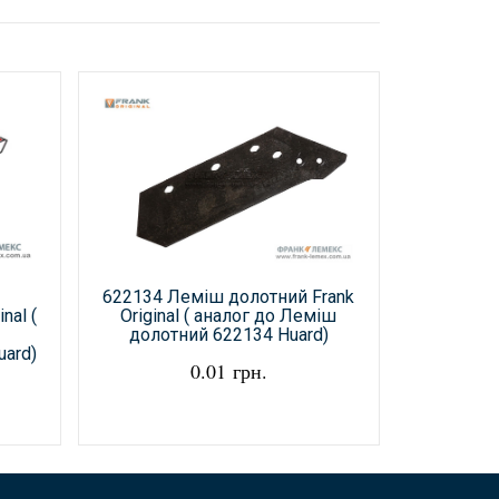
622134 Леміш долотний Frank
580884 Л
nal (
Original ( аналог до Леміш
Origina
долотний 622134 Huard)
долот
ard)
0.01 грн.