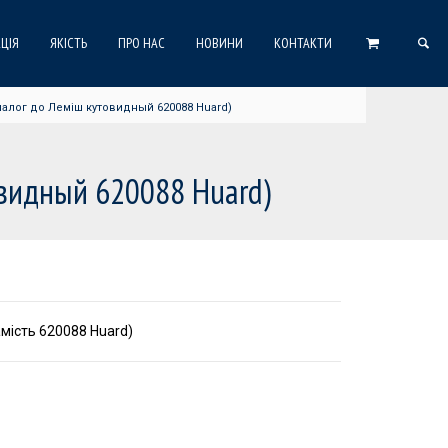
ЦІЯ
ЯКІСТЬ
ПРО НАС
НОВИНИ
КОНТАКТИ
аналог до Леміш кутовидный 620088 Huard)
овидный 620088 Huard)
амість 620088 Huard)