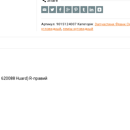
Share
Артикул:
9015124007
Категорія:
Запчастини Франк Ор
угловидный
,
леміш кутовидный
ь 620088 Huard) R-правий