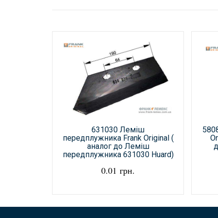
631030 Леміш
580
передплужника Frank Original (
Or
аналог до Леміш
д
передплужника 631030 Huard)
0.01 грн.