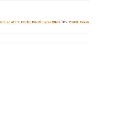
игінал для сг техніки виробництва Huard
Теґи:
Huard
,
лемех