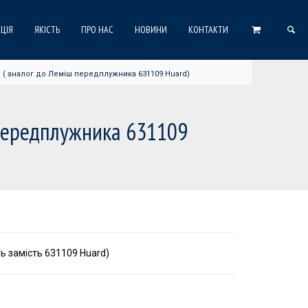
ЦІЯ
ЯКІСТЬ
ПРО НАС
НОВИНИ
КОНТАКТИ
l ( аналог до Леміш передплужника 631109 Huard)
 передплужника 631109
ь замість 631109 Huard)