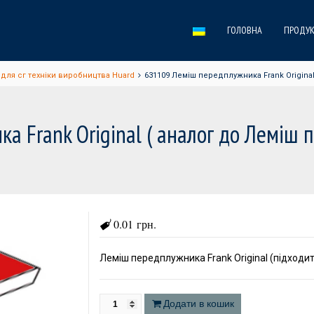
ГОЛОВНА
ПРОДУК
для сг техніки виробництва Huard
631109 Леміш передплужника Frank Origina
а Frank Original ( аналог до Леміш
0.01 грн.
Леміш передплужника Frank Original (підходит
Додати в кошик