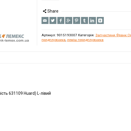
Share
Артикул:
9015193007
Категорія:
Запчастини Франк Ор
предплужника
,
леміш передплужника
ість 631109 Huard) L-лівий