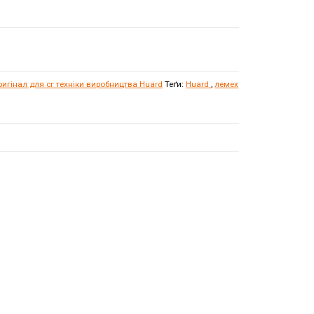
игінал для сг техніки виробництва Huard
Теґи:
Huard
,
лемех