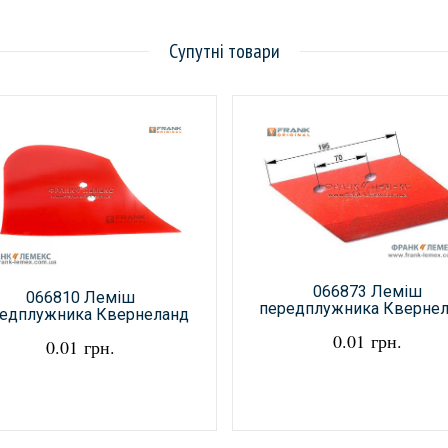
Супутні товари
066873 Леміш
066810 Леміш
передплужника Кверне
едплужника Квернеланд
0.01 грн.
0.01 грн.