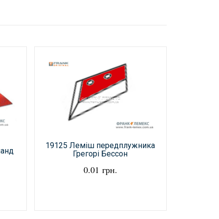
19125 Леміш передплужника
6
ланд
Грегорі Бессон
передплуж
ан
0.01 грн.
передплу