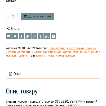
SB43P
Додати в кошик
Share
Артикул:
9018566019
Категорії:
Запчастини для сг техніки Лемкен /
Lemken
,
Запчастини Франк Оригінал
,
Запчастини Франк Оригінал для
Лемкен / Lemken
Теґи:
lemken
,
лемех
,
леміш
,
лемкен
Опис
Опис товару
Леміш (крило лемеша) Лемкен 3352220, SB43P R – правий