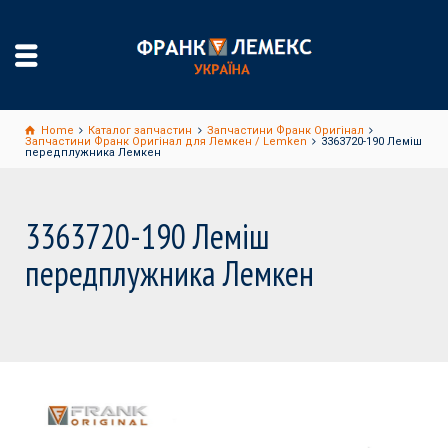
Home
Каталог запчастин
Запчастини Франк Оригінал
Запчастини Франк Оригінал для Лемкен / Lemken
3363720-190 Леміш
передплужника Лемкен
3363720-190 Леміш
передплужника Лемкен