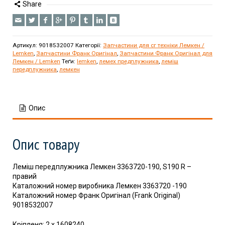
Share
Артикул:
9018532007
Категорії:
Запчастини для сг техніки Лемкен /
Lemken
,
Запчастини Франк Оригінал
,
Запчастини Франк Оригінал для
Лемкен / Lemken
Теґи:
lemken
,
лемех предплужника
,
леміш
передплужника
,
лемкен
Опис
Опис товару
Леміш передплужника Лемкен 3363720-190, S190 R –
правий
Каталожний номер виробника Лемкен 3363720 -190
Каталожний номер Франк Оригінал (Frank Original)
9018532007
Кріпленя: 2 x 1608240