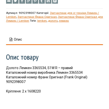
Артикул:
9092398007
Категорії:
Запчастини для сг техніки Лемкен /
Lemken
,
Запчастини Франк Оригінал
,
Запчастини Франк Оригінал для
Лемкен / Lemken
Теґи:
lemken
,
долото
,
лемкен
Опис
Опис товару
Долото Лемкен 3365534, S1W R – правий
Каталожний номер виробника Лемкен 3365534
Каталожний номер Франк Оригінал (Frank Original)
9092398007
Кріпленя: 2 x 1608220